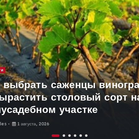
ти
к выбрать саженцы виногр
вырастить столовый сорт н
иусадебном участке
sles
1 августа, 2026