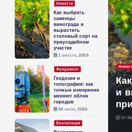
Новости
м
Как выбрать
у
саженцы
винограда и
вырастить
столовый сорт на
приусадебном
участке
1 августа, 2026
Новос
Фундамент
нарии: как сделать
Ка
Геодезия и
топография: как
ной только за счет
и 
точные измерения
меняют облик
пр
городов
30 июля, 2026
От
li
Вентиляция