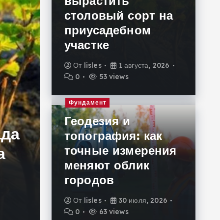
вырастить
столовый сорт на
приусадебном
участке
От
lisles
1 августа, 2026
0
53 views
Фундамент
Фундамент
Геодезия и
ада
Геодезия и топограф
топография: как
точные измерения
а
точные измерения м
меняют облик
городов
городов
От
lisles
30 июля, 2026
От
lisles
30 июля, 2026
0
63 views