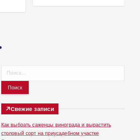
6
Н
а
й
т
и
Свежие записи
:
Как выбрать саженцы винограда и вырастить
столовый сорт на приусадебном участке