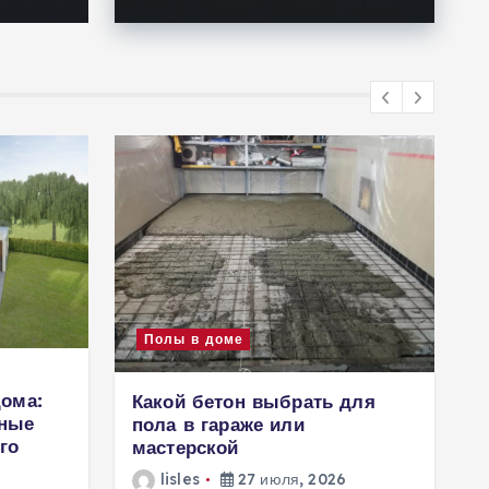
Полы в доме
ома:
Какой бетон выбрать для
п
рные
пола в гараже или
к
го
мастерской
с
lisles
27 июля, 2026