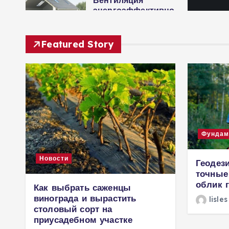
Вентиляция
энергоэффективно
го дома:
современные
инженерные
Featured Story
решения для
пассивного
домостроения
30 июля, 2026
Фундам
Новости
Геодези
точные
облик 
Как выбрать саженцы
винограда и вырастить
lisles
столовый сорт на
приусадебном участке